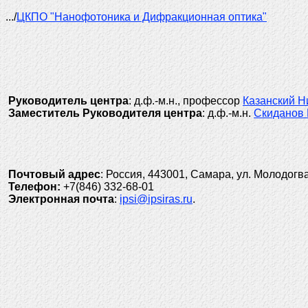
.../
ЦКПО "Нанофотоника и Дифракционная оптика"
Руководитель центра
: д.ф.-м.н., профессор
Казанский Н
Заместитель Руководителя центра
: д.ф.-м.н.
Скиданов 
Почтовый адрес
: Россия, 443001, Самара, ул. Молодогв
Телефон
:
+7(846) 332-68-01
Электронная почта
:
ipsi@ipsiras.ru
.