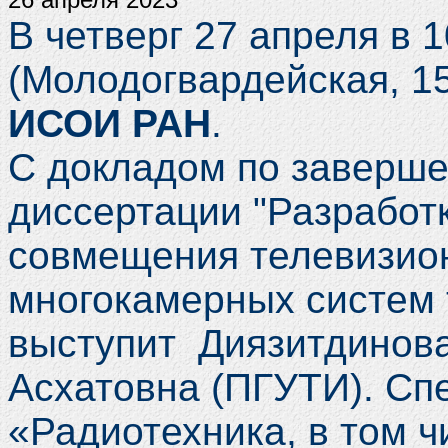
В четверг 27 апреля в 
(Молодогвардейская, 15
ИСОИ РАН
.
С докладом по заверше
диссертации "Разработ
совмещения телевизио
многокамерных систем 
выступит Диязитдинов
Асхатовна
(
ПГУТИ
)
. Сп
«Радиотехника, в том ч