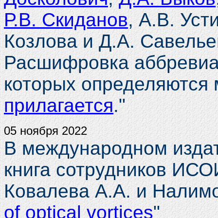
Р.В. Скиданов
, А.В. Уст
Козлова и Д.А. Савелье
Расшифровка аббревиат
которых определяются 
прилагается
."
05 ноября 2022
В международном изда
книга сотрудников ИСО
Ковалева А.А. и Налимов
of optical vortices
"