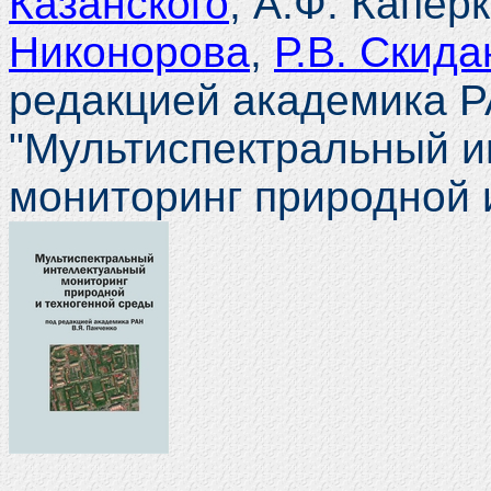
Казанского
, А.Ф. Капер
Никонорова
,
Р.В. Скида
редакцией академика Р
"Мультиспектральный 
мониторинг природной 