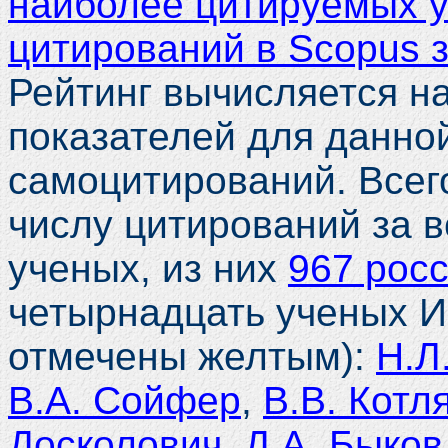
наиболее цитируемых у
цитирований в Scopus з
Рейтинг вычисляется н
показателей для данной
самоцитирований. Всег
числу цитирований за в
ученых, из них
967 рос
четырнадцать ученых 
отмечены желтым):
Н.Л
В.А. Сойфер
,
В.В. Котл
Досколович
,
Д.А. Быков